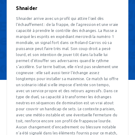
Shnaider
Shnaider arrive avec un profil qui attire l’œil dès
l’échauffement : de la frappe, de l’agression et une vraie
capacité à prendre le contrôle des échanges. La Russe a
marqué les esprits en expédiant mercredi la numéro 1
mondiale, un signal fort dans ce Roland Garros où sa
puissance peut faire très mal. Son coup droit a pesé
lourd, et son intention de jouer tôt dans la balle lui
permet d’étouffer ses adversaires quand le rythme
s’accélère. Sur terre battue, elle n’est pas seulement une
cogneuse : elle sait aussi tenir l’échange assez
longtemps pour installer sa mainmise. Ce match lui offre
un scénario idéal si elle impose d’entrée son tempo,
avec un service propre et des retours agressifs. Dans ce
type de duel, sa capacité à transformer les échanges
neutres en séquences de domination est un vrai atout
pour couvrir un handicap de sets. Le contexte parisien,
avec une météo instable et une éventuelle fermeture du
toit, renforce encore son profil de frappeuse lourde.
Aucun changement d’encadrement ou blessure notable
n’a été signalé dans les éléments fournis pour ce match,