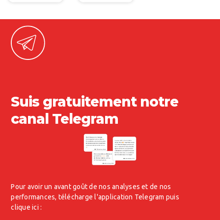
Suis gratuitement notre
canal Telegram
Pour avoir un avant goût de nos analyses et de nos
performances, télécharge l'application Telegram puis
clique ici :