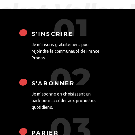
S'INSCRIRE
Je m'inscris gratuitement pour
rejoindre la communauté de France
Pronos.
S'ABONNER
Je m'abonne en choisissant un
pack pour accéder aux pronostics
quotidiens.
PARIER