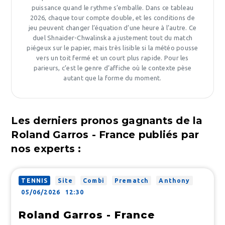
puissance quand le rythme s’emballe. Dans ce tableau
2026, chaque tour compte double, et les conditions de
jeu peuvent changer l’équation d’une heure à l’autre. Ce
duel Shnaider-Chwalinska a justement tout du match
piégeux sur le papier, mais très lisible si la météo pousse
vers un toit fermé et un court plus rapide. Pour les
parieurs, c’est le genre d’affiche où le contexte pèse
autant que la forme du moment.
Les derniers pronos gagnants de la
Roland Garros - France publiés par
nos experts :
TENNIS
Site
Combi
Prematch
Anthony
05/06/2026
12:30
Roland Garros - France