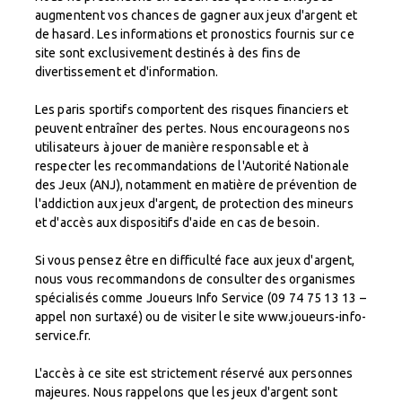
augmentent vos chances de gagner aux jeux d'argent et
de hasard. Les informations et pronostics fournis sur ce
site sont exclusivement destinés à des fins de
divertissement et d'information.
Les paris sportifs comportent des risques financiers et
peuvent entraîner des pertes. Nous encourageons nos
utilisateurs à jouer de manière responsable et à
respecter les recommandations de l'Autorité Nationale
des Jeux (ANJ), notamment en matière de prévention de
l'addiction aux jeux d'argent, de protection des mineurs
et d'accès aux dispositifs d'aide en cas de besoin.
Si vous pensez être en difficulté face aux jeux d'argent,
nous vous recommandons de consulter des organismes
spécialisés comme Joueurs Info Service (09 74 75 13 13 –
appel non surtaxé) ou de visiter le site www.joueurs-info-
service.fr.
L'accès à ce site est strictement réservé aux personnes
majeures. Nous rappelons que les jeux d'argent sont