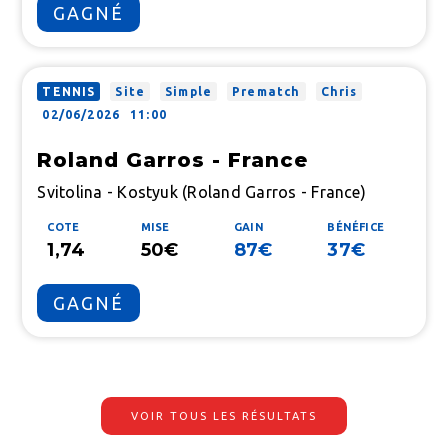
GAGNÉ
TENNIS
Site
Simple
Prematch
Chris
02/06/2026
11:00
Roland Garros - France
Svitolina - Kostyuk (Roland Garros - France)
COTE
MISE
GAIN
BÉNÉFICE
1,74
50€
87€
37€
GAGNÉ
VOIR TOUS LES RÉSULTATS