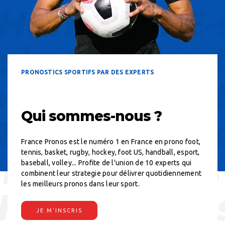
PRONOSTICS SPORTIFS PAR DES EXPERTS
Qui sommes-nous ?
France Pronos est le numéro 1 en France en prono foot,
tennis, basket, rugby, hockey, foot US, handball, esport,
baseball, volley... Profite de l'union de 10 experts qui
combinent leur strategie pour délivrer quotidiennement
les meilleurs pronos dans leur sport.
JE M'INSCRIS