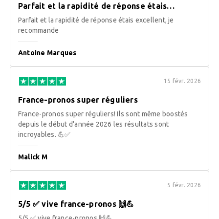
Parfait et la rapidité de réponse étais…
Parfait et la rapidité de réponse étais excellent, je
recommande
Antoine Marques
15 févr. 2026
France-pronos super réguliers
France-pronos super réguliers! Ils sont même boostés
depuis le début d'année 2026 les résultats sont
incroyables. 💪✅️
Malick M
5 févr. 2026
5/5 ✅️ vive france-pronos 🙌💪
5/5 ✅️ vive france-pronos 🙌💪