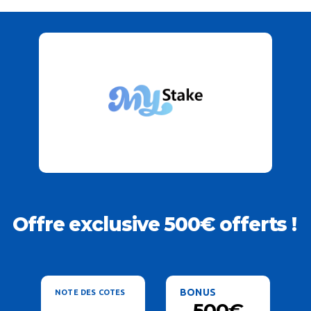
Offre exclusive 500€ offerts !
BONUS
NOTE DES COTES
500€