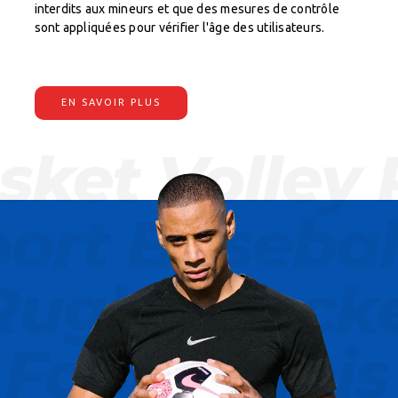
interdits aux mineurs et que des mesures de contrôle
sont appliquées pour vérifier l'âge des utilisateurs.
EN SAVOIR PLUS