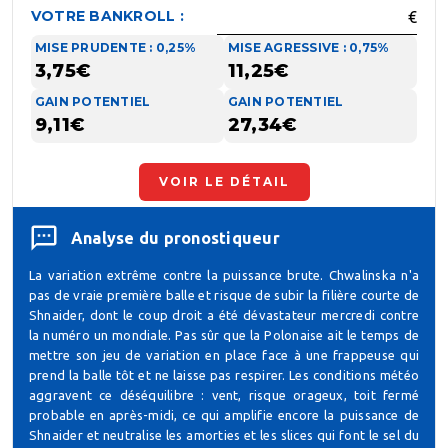
VOTRE BANKROLL :
€
MISE PRUDENTE : 0,25%
MISE AGRESSIVE : 0,75%
3,75€
11,25€
GAIN POTENTIEL
GAIN POTENTIEL
9,11€
27,34€
VOIR LE DÉTAIL
Analyse du pronostiqueur
La variation extrême contre la puissance brute. Chwalinska n'a 
pas de vraie première balle et risque de subir la filière courte de 
Shnaider, dont le coup droit a été dévastateur mercredi contre 
la numéro un mondiale. Pas sûr que la Polonaise ait le temps de 
mettre son jeu de variation en place face à une frappeuse qui 
prend la balle tôt et ne laisse pas respirer. Les conditions météo 
aggravent ce déséquilibre : vent, risque orageux, toit fermé 
probable en après-midi, ce qui amplifie encore la puissance de 
Shnaider et neutralise les amorties et les slices qui font le sel du 