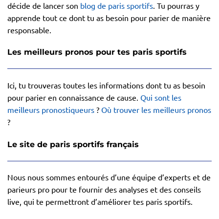
décide de lancer son
blog de paris sportifs
. Tu pourras y
apprende tout ce dont tu as besoin pour parier de manière
responsable.
Les meilleurs pronos pour tes paris sportifs
Ici, tu trouveras toutes les informations dont tu as besoin
pour parier en connaissance de cause.
Qui sont les
meilleurs pronostiqueurs
?
Où trouver les meilleurs pronos
?
Le site de paris sportifs français
Nous nous sommes entourés d’une équipe d’experts et de
parieurs pro pour te fournir des analyses et des conseils
live, qui te permettront d’améliorer tes paris sportifs.