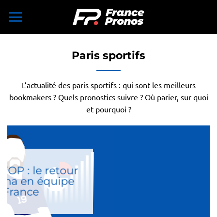
Skip
to
content
Paris sportifs
L’actualité des paris sportifs : qui sont les meilleurs
bookmakers ? Quels pronostics suivre ? Où parier, sur quoi
et pourquoi ?