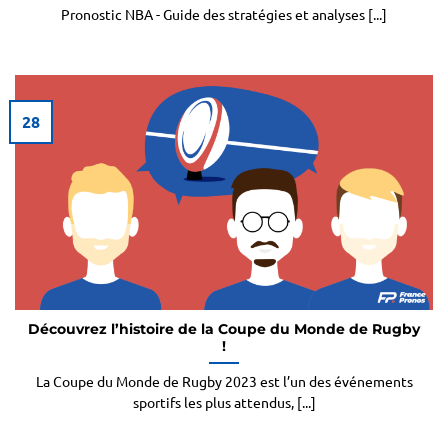
Pronostic NBA - Guide des stratégies et analyses [...]
28
Découvrez l’histoire de la Coupe du Monde de Rugby
!
La Coupe du Monde de Rugby 2023 est l’un des événements
sportifs les plus attendus, [...]