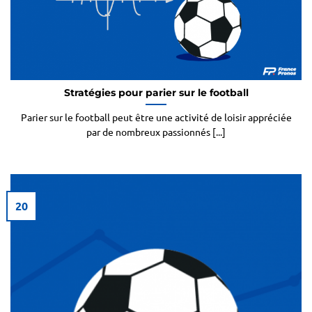
Stratégies pour parier sur le football
Parier sur le football peut être une activité de loisir appréciée
par de nombreux passionnés [...]
20