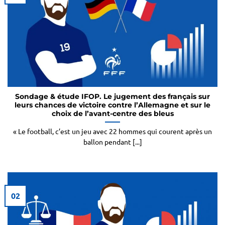
Sondage & étude IFOP. Le jugement des français sur
leurs chances de victoire contre l’Allemagne et sur le
choix de l’avant-centre des bleus
« Le football, c’est un jeu avec 22 hommes qui courent après un
ballon pendant [...]
02