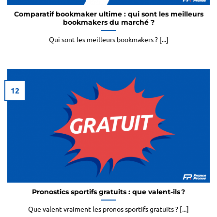
Comparatif bookmaker ultime : qui sont les meilleurs
bookmakers du marché ?
Qui sont les meilleurs bookmakers ? [...]
12
Pronostics sportifs gratuits : que valent-ils ?
Que valent vraiment les pronos sportifs gratuits ? [...]