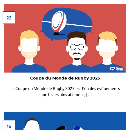
22
Coupe du Monde de Rugby 2023
La Coupe du Monde de Rugby 2023 est l’un des événements
sportifs les plus attendus, [...]
15