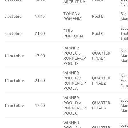
ARGENTINA
Nan
TONGA v
Stad
8 octobre
17:45
Pool B
ROMANIA
Maur
Sta
FIJI v
8 octobre
21:00
Pool C
Tou
PORTUGAL
Tou
WINNER
Sta
POOL C v
QUARTER-
14 octobre
17:00
Mars
RUNNER-UP
FINAL 1
Mars
POOL D
WINNER
Sta
POOL B v
QUARTER-
14 octobre
21:00
Fran
RUNNER-UP
FINAL 2
Den
POOL A
WINNER
Sta
POOL D v
QUARTER-
15 octobre
17:00
Mars
RUNNER-UP
FINAL 3
Mars
POOL C
WINNER
Sta
POOL A v
QUARTER-