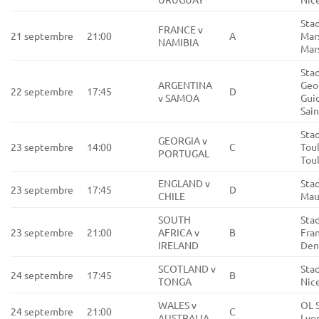
Sta
FRANCE v
21 septembre
21:00
A
Mars
NAMIBIA
Mars
Sta
ARGENTINA
Geo
22 septembre
17:45
D
v SAMOA
Gui
Sai
Sta
GEORGIA v
23 septembre
14:00
C
Tou
PORTUGAL
Tou
ENGLAND v
Stad
23 septembre
17:45
D
CHILE
Maur
SOUTH
Sta
23 septembre
21:00
AFRICA v
B
Fran
IRELAND
Den
SCOTLAND v
Stad
24 septembre
17:45
B
TONGA
Nic
WALES v
OL 
24 septembre
21:00
C
AUSTRALIA
Lyo