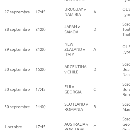
URUGUAY v
OL 
27 septembre
17:45
A
NAMIBIA
Lyo
Sta
JAPAN v
28 septembre
21:00
D
Tou
SAMOA
Tou
NEW
OL 
29 septembre
21:00
ZEALAND v
A
Lyo
ITALY
Stad
ARGENTINA
30 septembre
15:00
D
Beau
v CHILE
Nan
Sta
FIJI v
30 septembre
17:45
C
Bor
GEORGIA
Bor
SCOTLAND v
Stad
30 septembre
21:00
B
ROMANIA
Maur
Sta
AUSTRALIA v
Geo
1 octobre
17:45
C
PORTUGAL
Gui