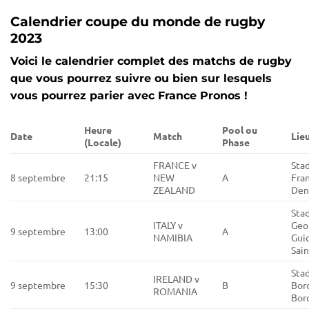
Calendrier coupe du monde de rugby
2023
Voici le calendrier complet des matchs de rugby
que vous pourrez suivre ou bien sur lesquels
vous pourrez parier avec France Pronos !
Heure
Pool ou
Date
Match
Lie
(Locale)
Phase
FRANCE v
Sta
8 septembre
21:15
NEW
A
Fran
ZEALAND
Den
Sta
ITALY v
Geo
9 septembre
13:00
A
NAMIBIA
Gui
Sai
Sta
IRELAND v
9 septembre
15:30
B
Bor
ROMANIA
Bor