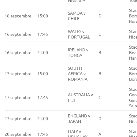
Sta
SAMOA v
16 septembre
15:00
D
Bor
CHILE
Bor
WALES v
Stad
16 septembre
17:45
C
PORTUGAL
Nic
Stad
IRELAND v
16 septembre
21:00
B
Beau
TONGA
Nan
SOUTH
Sta
17 septembre
15:00
AFRICA v
B
Bor
ROMANIA
Bor
Sta
AUSTRALIA v
Geo
17 septembre
17:45
C
FIJI
Gui
Sai
ENGLAND v
Stad
17 septembre
21:00
D
JAPAN
Nic
ITALY v
Stad
20 septembre
17:45
A
URUGUAY
Nic