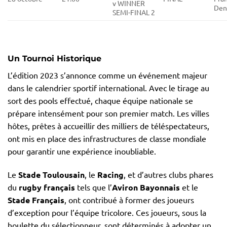
v WINNER
Den
SEMI-FINAL 2
Un Tournoi Historique
L’édition 2023 s’annonce comme un événement majeur
dans le calendrier sportif international. Avec le tirage au
sort des pools effectué, chaque équipe nationale se
prépare intensément pour son premier match. Les villes
hôtes, prêtes à accueillir des milliers de téléspectateurs,
ont mis en place des infrastructures de classe mondiale
pour garantir une expérience inoubliable.
Le
Stade Toulousain
, le
Racing
, et d’autres clubs phares
du
rugby français
tels que l’
Aviron Bayonnais
et le
Stade Français
, ont contribué à former des joueurs
d’exception pour l’équipe tricolore. Ces joueurs, sous la
houlette du sélectionneur, sont déterminés à adopter un