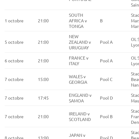
Sai
SOUTH
Sta
1 octobre
21:00
AFRICA v
B
Mars
TONGA
Mars
NEW
OL 
5 octobre
21:00
ZEALAND v
Pool A
Lyo
URUGUAY
FRANCE v
OL 
6 octobre
21:00
Pool A
ITALY
Lyo
Stad
WALES v
7 octobre
15:00
Pool C
Beau
GEORGIA
Nan
ENGLAND v
Stad
7 octobre
17:45
Pool D
SAMOA
Maur
Sta
IRELAND v
7 octobre
21:00
Pool B
Fran
SCOTLAND
Den
Stad
JAPAN v
8 octobre
13:00
Pool D
Beau