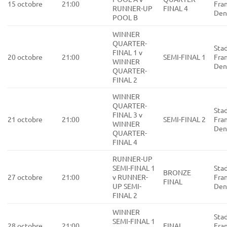
15 octobre
21:00
Fran
RUNNER-UP
FINAL 4
Den
POOL B
WINNER
QUARTER-
Sta
FINAL 1 v
20 octobre
21:00
SEMI-FINAL 1
Fran
WINNER
Den
QUARTER-
FINAL 2
WINNER
QUARTER-
Sta
FINAL 3 v
21 octobre
21:00
SEMI-FINAL 2
Fran
WINNER
Den
QUARTER-
FINAL 4
RUNNER-UP
SEMI-FINAL 1
Sta
BRONZE
27 octobre
21:00
v RUNNER-
Fran
FINAL
UP SEMI-
Den
FINAL 2
WINNER
Sta
SEMI-FINAL 1
28 octobre
21:00
FINAL
Fran