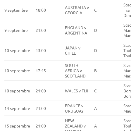
Sta
AUSTRALIA v
9 septembre
18:00
C
Fran
GEORGIA
Den
Sta
ENGLAND v
9 septembre
21:00
D
Mars
ARGENTINA
Mars
Sta
JAPAN v
10 septembre
13:00
D
Tou
CHILE
Tou
SOUTH
Sta
10 septembre
17:45
AFRICA v
B
Mars
SCOTLAND
Mars
Sta
10 septembre
21:00
WALES v FIJI
C
Bor
Bor
FRANCE v
Stad
14 septembre
21:00
A
URUGUAY
Maur
NEW
Sta
15 septembre
21:00
ZEALAND v
A
Tou
NAMIBIA
Tou