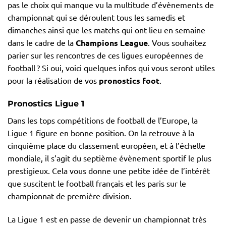
pas le choix qui manque vu la multitude d’évènements de
championnat qui se déroulent tous les samedis et
dimanches ainsi que les matchs qui ont lieu en semaine
dans le cadre de la
Champions League
. Vous souhaitez
parier sur les rencontres de ces ligues européennes de
football ? Si oui, voici quelques infos qui vous seront utiles
pour la réalisation de vos
pronostics foot
.
Pronostics Ligue 1
Dans les tops compétitions de football de l’Europe, la
Ligue 1 figure en bonne position. On la retrouve à la
cinquième place du classement européen, et à l’échelle
mondiale, il s’agit du septième évènement sportif le plus
prestigieux. Cela vous donne une petite idée de l’intérêt
que suscitent le football français et les paris sur le
championnat de première division.
La Ligue 1 est en passe de devenir un championnat très