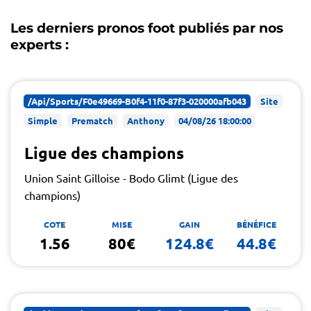
Les derniers pronos foot publiés par nos
experts :
/api/sports/f0e49669-B0f4-11f0-87f3-020000afb043
Site
Simple
Prematch
Anthony
04/08/26 18:00:00
Ligue des champions
Union Saint Gilloise - Bodo Glimt (Ligue des
champions)
COTE
MISE
GAIN
BÉNÉFICE
1.56
80€
124.8€
44.8€