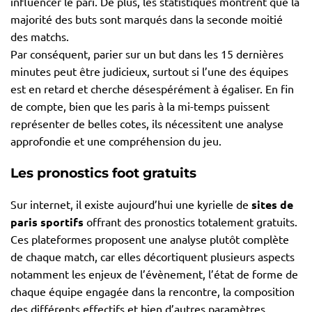
influencer le pari. De plus, les statistiques montrent que la
majorité des buts sont marqués dans la seconde moitié
des matchs.
Par conséquent, parier sur un but dans les 15 dernières
minutes peut être judicieux, surtout si l’une des équipes
est en retard et cherche désespérément à égaliser. En fin
de compte, bien que les paris à la mi-temps puissent
représenter de belles cotes, ils nécessitent une analyse
approfondie et une compréhension du jeu.
Les pronostics foot gratuits
Sur internet, il existe aujourd’hui une kyrielle de
sites de
paris sportifs
offrant des pronostics totalement gratuits.
Ces plateformes proposent une analyse plutôt complète
de chaque match, car elles décortiquent plusieurs aspects
notamment les enjeux de l’évènement, l’état de forme de
chaque équipe engagée dans la rencontre, la composition
des différents effectifs et bien d’autres paramètres