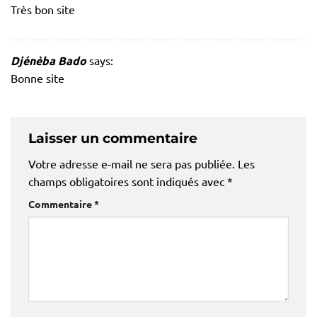
Très bon site
Djénèba Bado
says:
Bonne site
Laisser un commentaire
Votre adresse e-mail ne sera pas publiée.
Les
champs obligatoires sont indiqués avec
*
Commentaire
*