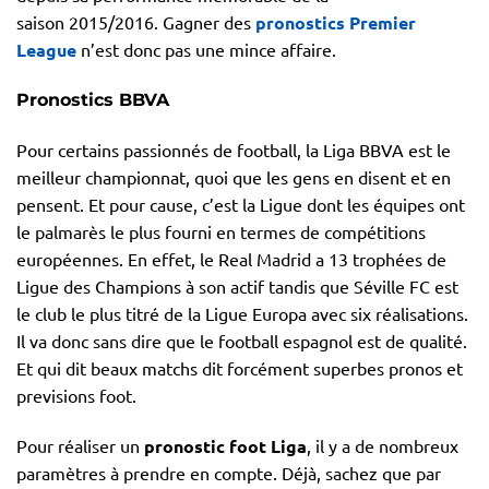
saison 2015/2016. Gagner des
pronostics Premier
League
n’est donc pas une mince affaire.
Pronostics BBVA
Pour certains passionnés de football, la Liga BBVA est le
meilleur championnat, quoi que les gens en disent et en
pensent. Et pour cause, c’est la Ligue dont les équipes ont
le palmarès le plus fourni en termes de compétitions
européennes. En effet, le Real Madrid a 13 trophées de
Ligue des Champions à son actif tandis que Séville FC est
le club le plus titré de la Ligue Europa avec six réalisations.
Il va donc sans dire que le football espagnol est de qualité.
Et qui dit beaux matchs dit forcément superbes pronos et
previsions foot.
Pour réaliser un
pronostic foot Liga
, il y a de nombreux
paramètres à prendre en compte. Déjà, sachez que par