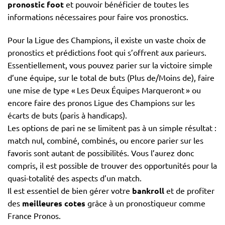
pronostic foot
et pouvoir bénéficier de toutes les
informations nécessaires pour faire vos pronostics.
Pour la Ligue des Champions, il existe un vaste choix de
pronostics et prédictions foot qui s’offrent aux parieurs.
Essentiellement, vous pouvez parier sur la victoire simple
d’une équipe, sur le total de buts (Plus de/Moins de), faire
une mise de type « Les Deux Équipes Marqueront » ou
encore faire des pronos Ligue des Champions sur les
écarts de buts (paris à handicaps).
Les options de pari ne se limitent pas à un simple résultat :
match nul, combiné, combinés, ou encore parier sur les
favoris sont autant de possibilités. Vous l’aurez donc
compris, il est possible de trouver des opportunités pour la
quasi-totalité des aspects d’un match.
Il est essentiel de bien gérer votre
bankroll
et de profiter
des
meilleures cotes
grâce à un pronostiqueur comme
France Pronos.