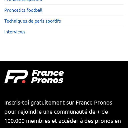
Pronostics football
Techniques de paris sportifs
Interviews
Inscris-toi gratuitement sur France Pronos
pour rejoindre une communauté de + de
100.000 membres et accéder à des pronos en