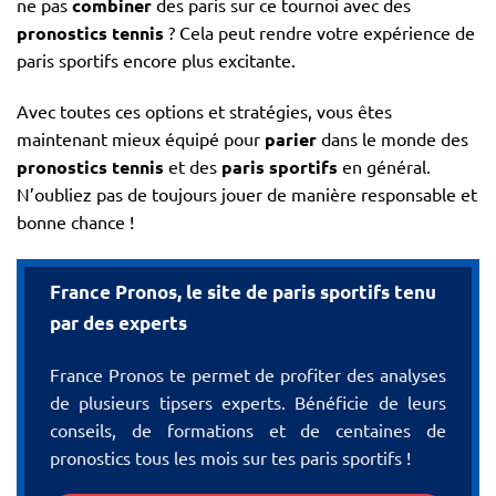
ne pas
combiner
des paris sur ce tournoi avec des
pronostics tennis
? Cela peut rendre votre expérience de
paris sportifs encore plus excitante.
Avec toutes ces options et stratégies, vous êtes
maintenant mieux équipé pour
parier
dans le monde des
pronostics tennis
et des
paris sportifs
en général.
N’oubliez pas de toujours jouer de manière responsable et
bonne chance !
France Pronos, le site de paris sportifs tenu
par des experts
France Pronos te permet de profiter des analyses
de plusieurs tipsers experts. Bénéficie de leurs
conseils, de formations et de centaines de
pronostics tous les mois sur tes paris sportifs !