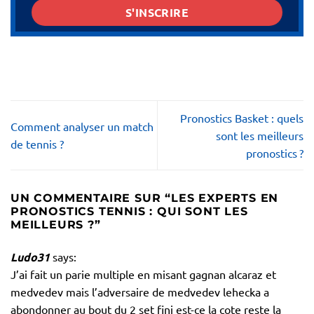
S'INSCRIRE
Pronostics Basket : quels
Comment analyser un match
sont les meilleurs
de tennis ?
pronostics ?
UN COMMENTAIRE SUR “
LES EXPERTS EN
PRONOSTICS TENNIS : QUI SONT LES
MEILLEURS ?
”
Ludo31
says:
J’ai fait un parie multiple en misant gagnan alcaraz et
medvedev mais l’adversaire de medvedev lehecka a
abondonner au bout du 2 set fini est-ce la cote reste la