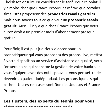
Choisissez ensuite en considérant le tarif. Pour ce point, il
y a moins cher que France Pronos, et même que certains
sites listés proposent des
pronostics tennis gratuits
.
Mais nous savons tous ce que vaut un
pronostic tennis
gratuit
. Aussi, il n’y a que chez France Pronos que vous
aurez droit à un premier mois d’abonnement presque
gratuit.
Pour finir, il est plus judicieux d’opter pour un
pronostiqueur qui vous proposera des pronos Live, mettra
à votre disposition un service d’assistance de qualité, vous
formera en ce qui concerne la gestion de votre bankroll et
vous équipera avec des outils pouvant vous permettre de
devenir un parieur indépendant. Les pronostiqueurs qui
cochent toutes ces cases sont Rue des Joueurs et France
Pronos.
Les tipsters, des experts du tennis pour vous