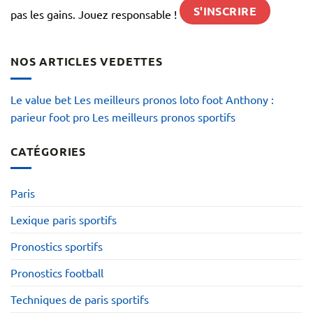
S'INSCRIRE
pas les gains. Jouez responsable !
NOS ARTICLES VEDETTES
Le value bet
Les meilleurs pronos loto foot
Anthony :
parieur foot pro
Les meilleurs pronos sportifs
CATÉGORIES
Paris
Lexique paris sportifs
Pronostics sportifs
Pronostics football
Techniques de paris sportifs