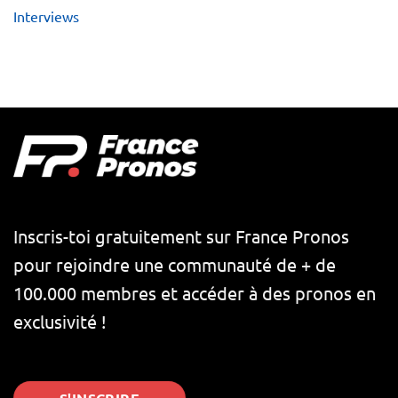
Interviews
Inscris-toi gratuitement sur France Pronos
pour rejoindre une communauté de + de
100.000 membres et accéder à des pronos en
exclusivité !