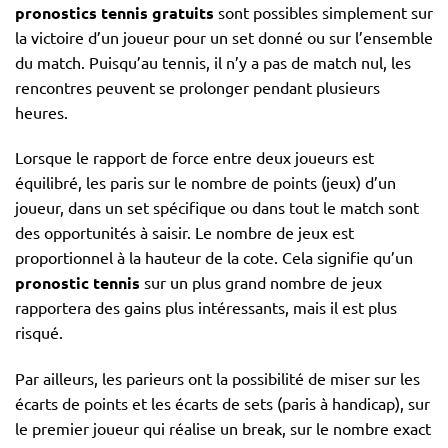
pronostics tennis gratuits
sont possibles simplement sur
la victoire d’un joueur pour un set donné ou sur l’ensemble
du match. Puisqu’au tennis, il n’y a pas de match nul, les
rencontres peuvent se prolonger pendant plusieurs
heures.
Lorsque le rapport de force entre deux joueurs est
équilibré, les paris sur le nombre de points (jeux) d’un
joueur, dans un set spécifique ou dans tout le match sont
des opportunités à saisir. Le nombre de jeux est
proportionnel à la hauteur de la cote. Cela signifie qu’un
pronostic tennis
sur un plus grand nombre de jeux
rapportera des gains plus intéressants, mais il est plus
risqué.
Par ailleurs, les parieurs ont la possibilité de miser sur les
écarts de points et les écarts de sets (paris à handicap), sur
le premier joueur qui réalise un break, sur le nombre exact