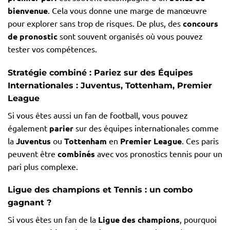
bienvenue
. Cela vous donne une marge de manœuvre
pour explorer sans trop de risques. De plus, des
concours
de pronostic
sont souvent organisés où vous pouvez
tester vos compétences.
Stratégie combiné : Pariez sur des Équipes
Internationales : Juventus, Tottenham, Premier
League
Si vous êtes aussi un fan de football, vous pouvez
également
parier
sur des équipes internationales comme
la
Juventus
ou
Tottenham
en
Premier League
. Ces paris
peuvent être
combinés
avec vos pronostics tennis pour un
pari plus complexe.
Ligue des champions et Tennis : un combo
gagnant ?
Si vous êtes un fan de la
Ligue des champions
, pourquoi