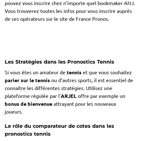
pouvez vous inscrire chez n’importe quel bookmaker ANJ.
Vous trouverez toutes les infos pour vous inscrire auprès
de ces opérateurs sur le site de France Pronos.
Les Stratégies dans les Pronostics Tennis
Si vous êtes un amateur de
tennis
et que vous souhaitez
parier sur le tennis
ou d’autres sports, il est essentiel de
connaître les différentes stratégies. Utilisez une
plateforme régulée par l’
ARJEL
offre par exemple un
bonus de bienvenue
attrayant pour les nouveaux
joueurs.
Le rôle du comparateur de cotes dans les
pronostics tennis