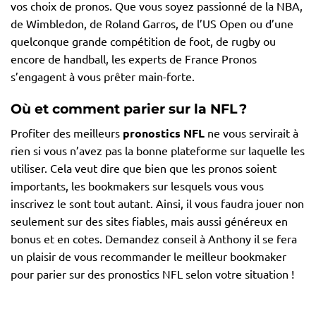
vos choix de pronos. Que vous soyez passionné de la NBA,
de Wimbledon, de Roland Garros, de l’US Open ou d’une
quelconque grande compétition de foot, de rugby ou
encore de handball, les experts de France Pronos
s’engagent à vous prêter main-forte.
Où et comment parier sur la NFL ?
Profiter des meilleurs
pronostics NFL
ne vous servirait à
rien si vous n’avez pas la bonne plateforme sur laquelle les
utiliser. Cela veut dire que bien que les pronos soient
importants, les bookmakers sur lesquels vous vous
inscrivez le sont tout autant. Ainsi, il vous faudra jouer non
seulement sur des sites fiables, mais aussi généreux en
bonus et en cotes. Demandez conseil à Anthony il se fera
un plaisir de vous recommander le meilleur bookmaker
pour parier sur des pronostics NFL selon votre situation !