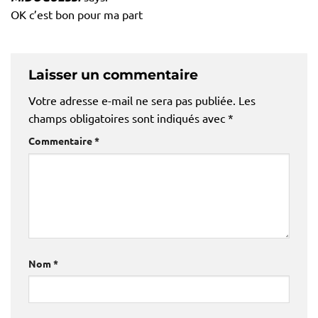
OK c’est bon pour ma part
Laisser un commentaire
Votre adresse e-mail ne sera pas publiée.
Les
champs obligatoires sont indiqués avec
*
Commentaire
*
Nom
*