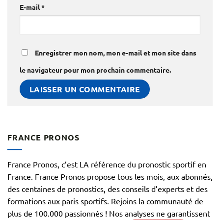
E-mail
*
Enregistrer mon nom, mon e-mail et mon site dans
le navigateur pour mon prochain commentaire.
FRANCE PRONOS
France Pronos, c’est LA référence du pronostic sportif en
France. France Pronos propose tous les mois, aux abonnés,
des centaines de pronostics, des conseils d’experts et des
formations aux paris sportifs. Rejoins la communauté de
plus de 100.000 passionnés ! Nos analyses ne garantissent