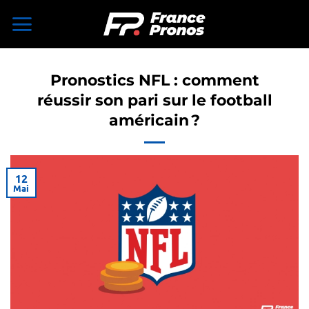
Skip
to
content
Pronostics NFL : comment
réussir son pari sur le football
américain ?
12
Mai