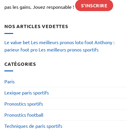
S'INSCRIRE
pas les gains. Jouez responsable !
NOS ARTICLES VEDETTES
Le value bet
Les meilleurs pronos loto foot
Anthony :
parieur foot pro
Les meilleurs pronos sportifs
CATÉGORIES
Paris
Lexique paris sportifs
Pronostics sportifs
Pronostics football
Techniques de paris sportifs