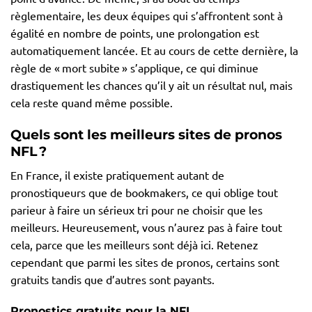
règlementaire, les deux équipes qui s’affrontent sont à
égalité en nombre de points, une prolongation est
automatiquement lancée. Et au cours de cette dernière, la
règle de « mort subite » s’applique, ce qui diminue
drastiquement les chances qu’il y ait un résultat nul, mais
cela reste quand même possible.
Quels sont les meilleurs sites de pronos
NFL ?
En France, il existe pratiquement autant de
pronostiqueurs que de bookmakers, ce qui oblige tout
parieur à faire un sérieux tri pour ne choisir que les
meilleurs. Heureusement, vous n’aurez pas à faire tout
cela, parce que les meilleurs sont déjà ici. Retenez
cependant que parmi les sites de pronos, certains sont
gratuits tandis que d’autres sont payants.
Pronostics gratuits pour la NFL