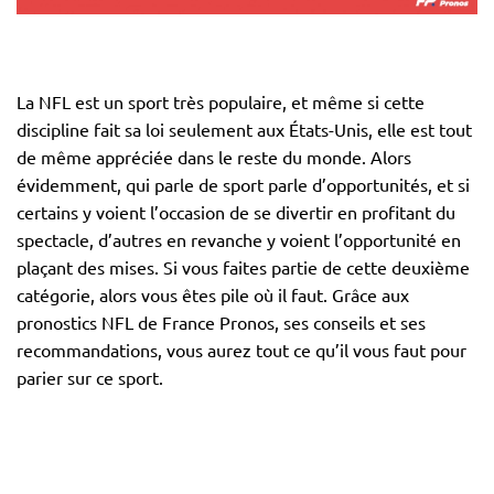
La NFL est un sport très populaire, et même si cette
discipline fait sa loi seulement aux États-Unis, elle est tout
de même appréciée dans le reste du monde. Alors
évidemment, qui parle de sport parle d’opportunités, et si
certains y voient l’occasion de se divertir en profitant du
spectacle, d’autres en revanche y voient l’opportunité en
plaçant des mises. Si vous faites partie de cette deuxième
catégorie, alors vous êtes pile où il faut. Grâce aux
pronostics NFL de France Pronos, ses conseils et ses
recommandations, vous aurez tout ce qu’il vous faut pour
parier sur ce sport.