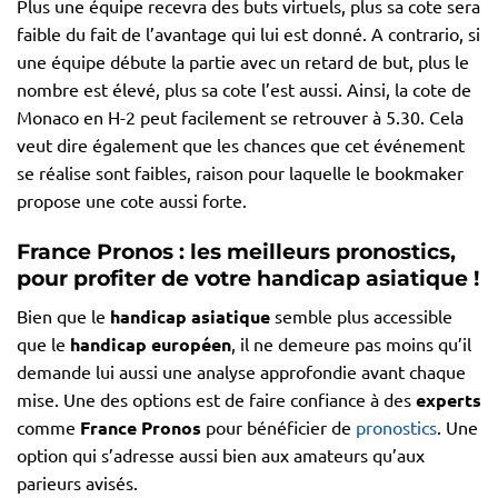
Plus une équipe recevra des buts virtuels, plus sa cote sera
faible du fait de l’avantage qui lui est donné. A contrario, si
une équipe débute la partie avec un retard de but, plus le
nombre est élevé, plus sa cote l’est aussi. Ainsi, la cote de
Monaco en H-2 peut facilement se retrouver à 5.30. Cela
veut dire également que les chances que cet événement
se réalise sont faibles, raison pour laquelle le bookmaker
propose une cote aussi forte.
France Pronos : les meilleurs pronostics,
pour profiter de votre handicap asiatique !
Bien que le
handicap asiatique
semble plus accessible
que le
handicap européen
, il ne demeure pas moins qu’il
demande lui aussi une analyse approfondie avant chaque
mise. Une des options est de faire confiance à des
experts
comme
France Pronos
pour bénéficier de
pronostics
. Une
option qui s’adresse aussi bien aux amateurs qu’aux
parieurs avisés.