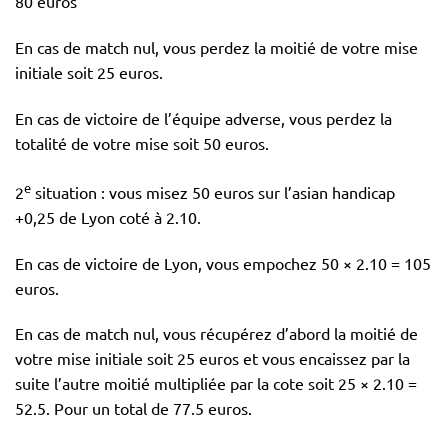
80 euros
En cas de match nul, vous perdez la moitié de votre mise
initiale soit 25 euros.
En cas de victoire de l’équipe adverse, vous perdez la
totalité de votre mise soit 50 euros.
e
2
situation : vous misez 50 euros sur l’asian handicap
+0,25 de Lyon coté à 2.10.
En cas de victoire de Lyon, vous empochez 50 × 2.10 = 105
euros.
En cas de match nul, vous récupérez d’abord la moitié de
votre mise initiale soit 25 euros et vous encaissez par la
suite l’autre moitié multipliée par la cote soit 25 × 2.10 =
52.5. Pour un total de 77.5 euros.