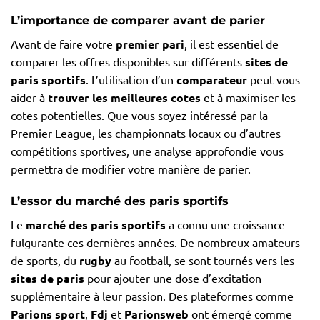
L’importance de comparer avant de parier
Avant de faire votre
premier pari
, il est essentiel de
comparer les offres disponibles sur différents
sites de
paris sportifs
. L’utilisation d’un
comparateur
peut vous
aider à
trouver les meilleures cotes
et à maximiser les
cotes potentielles. Que vous soyez intéressé par la
Premier League, les championnats locaux ou d’autres
compétitions sportives, une analyse approfondie vous
permettra de modifier votre manière de parier.
L’essor du marché des paris sportifs
Le
marché des paris sportifs
a connu une croissance
fulgurante ces dernières années. De nombreux amateurs
de sports, du
rugby
au football, se sont tournés vers les
sites de paris
pour ajouter une dose d’excitation
supplémentaire à leur passion. Des plateformes comme
Parions sport
,
Fdj
et
Parionsweb
ont émergé comme