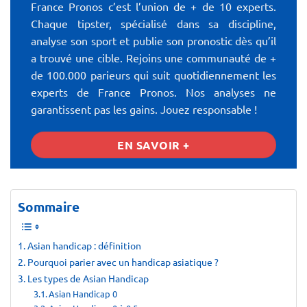
France Pronos c’est l’union de + de 10 experts.
Chaque tipster, spécialisé dans sa discipline,
analyse son sport et publie son pronostic dès qu’il
a trouvé une cible. Rejoins une communauté de +
de 100.000 parieurs qui suit quotidiennement les
experts de France Pronos. Nos analyses ne
garantissent pas les gains. Jouez responsable !
EN SAVOIR +
Sommaire
Asian handicap : définition
Pourquoi parier avec un handicap asiatique ?
Les types de Asian Handicap
Asian Handicap 0