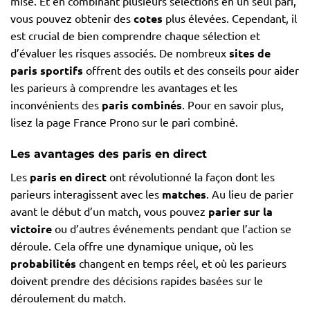
mise. Et en combinant plusieurs sélections en un seul pari,
vous pouvez obtenir des
cotes
plus élevées. Cependant, il
est crucial de bien comprendre chaque sélection et
d’évaluer les risques associés. De nombreux
sites de
paris sportifs
offrent des outils et des conseils pour aider
les parieurs à comprendre les avantages et les
inconvénients des
paris combinés
. Pour en savoir plus,
lisez la page France Prono sur le pari combiné.
Les avantages des paris en direct
Les
paris en direct
ont révolutionné la façon dont les
parieurs interagissent avec les
matches
. Au lieu de parier
avant le début d’un match, vous pouvez
parier sur la
victoire
ou d’autres événements pendant que l’action se
déroule. Cela offre une dynamique unique, où les
probabilités
changent en temps réel, et où les parieurs
doivent prendre des décisions rapides basées sur le
déroulement du match.