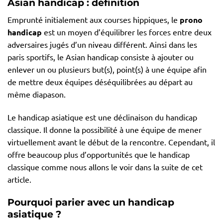
Asian handicap : définition
Emprunté initialement aux courses hippiques, le
prono
handicap
est un moyen d’équilibrer les forces entre deux
adversaires jugés d’un niveau différent. Ainsi dans les
paris sportifs, le Asian handicap consiste à ajouter ou
enlever un ou plusieurs but(s), point(s) à une équipe afin
de mettre deux équipes déséquilibrées au départ au
même diapason.
Le handicap asiatique est une déclinaison du handicap
classique. Il donne la possibilité à une équipe de mener
virtuellement avant le début de la rencontre. Cependant, il
offre beaucoup plus d’opportunités que le handicap
classique comme nous allons le voir dans la suite de cet
article.
Pourquoi parier avec un handicap
asiatique ?