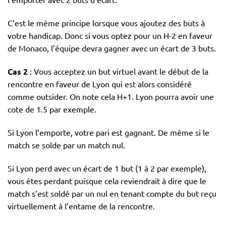
C’est le même principe lorsque vous ajoutez des buts à
votre handicap. Donc si vous optez pour un H-2 en faveur
de Monaco, l’équipe devra gagner avec un écart de 3 buts.
Cas 2
: Vous acceptez un but virtuel avant le début de la
rencontre en faveur de Lyon qui est alors considéré
comme outsider. On note cela H+1. Lyon pourra avoir une
cote de 1.5 par exemple.
Si Lyon l’emporte, votre pari est gagnant. De même si le
match se solde par un match nul.
Si Lyon perd avec un écart de 1 but (1 à 2 par exemple),
vous êtes perdant puisque cela reviendrait à dire que le
match s’est soldé par un nul en tenant compte du but reçu
virtuellement à l’entame de la rencontre.