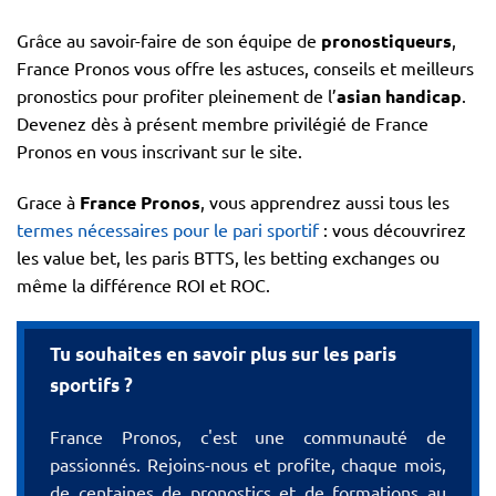
Grâce au savoir-faire de son équipe de
pronostiqueurs
,
France Pronos vous offre les astuces, conseils et meilleurs
pronostics pour profiter pleinement de l’
asian handicap
.
Devenez dès à présent membre privilégié de France
Pronos en vous inscrivant sur le site.
Grace à
France Pronos
, vous apprendrez aussi tous les
termes nécessaires pour le pari sportif
: vous découvrirez
les value bet, les paris BTTS, les betting exchanges ou
même la différence ROI et ROC.
Tu souhaites en savoir plus sur les paris
sportifs ?
France Pronos, c'est une communauté de
passionnés. Rejoins-nous et profite, chaque mois,
de centaines de pronostics et de formations au