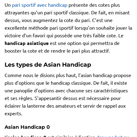
Un
pari sportif avec handicap
présente des cotes plus
attrayantes qu’un pari sportif classique. De fait, en misant
dessus, vous augmentez la cote du pari. C’est une
excellente méthode pari sportif lorsqu’on souhaite jouer la
victoire d’un favori qui possède une très faible cote. Le
handicap asiatique
est une option qui permettra de
booster la cote et de rendre le pari plus attractif.
Les types de Asian Handicap
Comme nous le disions plus haut, l’asian handicap propose
plus d’options que le handicap classique. De fait, il existe
une panoplie d’options avec chacune ses caractéristiques
et ses règles. S’appesantir dessus est nécessaire pour
éclairer la lanterne des amateurs et servir de rappel aux
experts.
Asian Handicap 0