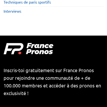
Techniques de paris sportifs
Interviews
Inscris-toi gratuitement sur France Pronos
pour rejoindre une communauté de + de
100.000 membres et accéder à des pronos en
exclusivité !