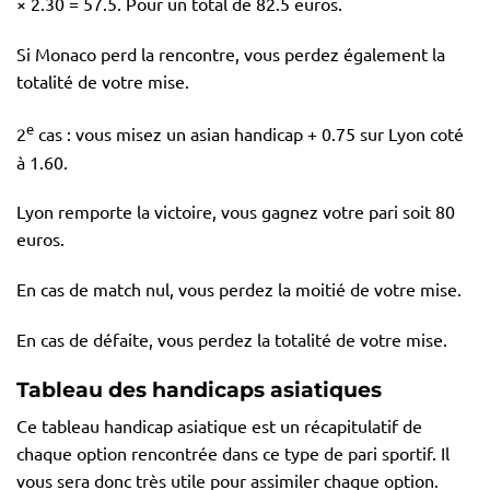
× 2.30 = 57.5. Pour un total de 82.5 euros.
Si Monaco perd la rencontre, vous perdez également la
totalité de votre mise.
e
2
cas : vous misez un asian handicap + 0.75 sur Lyon coté
à 1.60.
Lyon remporte la victoire, vous gagnez votre pari soit 80
euros.
En cas de match nul, vous perdez la moitié de votre mise.
En cas de défaite, vous perdez la totalité de votre mise.
Tableau des handicaps asiatiques
Ce tableau handicap asiatique est un récapitulatif de
chaque option rencontrée dans ce type de pari sportif. Il
vous sera donc très utile pour assimiler chaque option.